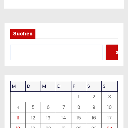
Suchen
Such
M
D
M
D
F
S
S
1
2
3
4
5
6
7
8
9
10
11
12
13
14
15
16
17