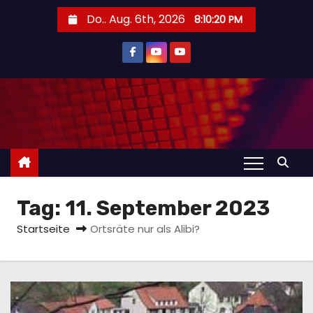
Z
Do.. Aug. 6th, 2026
8:10:21 PM
u
m
I
n
h
a
l
t
s
Tag:
11. September 2023
p
r
Startseite
Ortsräte nur als Alibi?
i
n
g
e